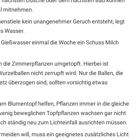
er nächsten Dusche oder dem nächsten Bad können
al mitnehmen.
menstiele kein unangenehmer Geruch entsteht, legt
ns Wasser.
 Gießwasser einmal die Woche ein Schuss Milch
 die Zimmerpflanzen umgetopft. Hierbei ist
urzelballen nicht zerrupft wird. Nur die Ballen, die
tz überzogen sind, sollten vorsichtig etwas
 am Blumentopf helfen, Pflanzen immer in die gleiche
 wenig beweglichen Topfpflanzen wachsen gar nicht
ich ständig neu zum Lichteinfall ausrichten müssen.
eiden will, muss ein geeignetes zusätzliches Licht