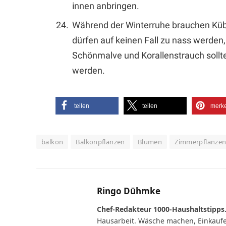
innen anbringen.
Während der Winterruhe brauchen Kübel
dürfen auf keinen Fall zu nass werden,
Schönmalve und Korallenstrauch sollten
werden.
teilen
teilen
merk
balkon
Balkonpflanzen
Blumen
Zimmerpflanze
Ringo Dühmke
Chef-Redakteur 1000-Haushaltstipps
Hausarbeit. Wäsche machen, Einkaufen