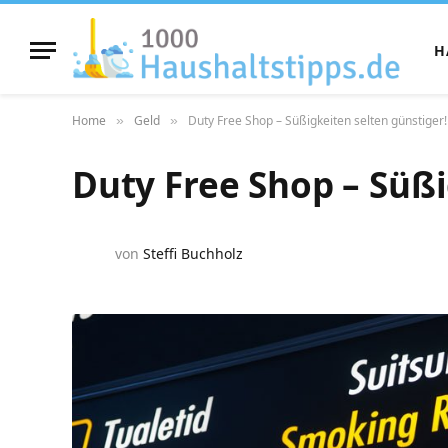
H
Home
Geld
Duty Free Shop – Süßigkeiten selten günstiger!
»
»
Duty Free Shop – Süßi
von
Steffi Buchholz