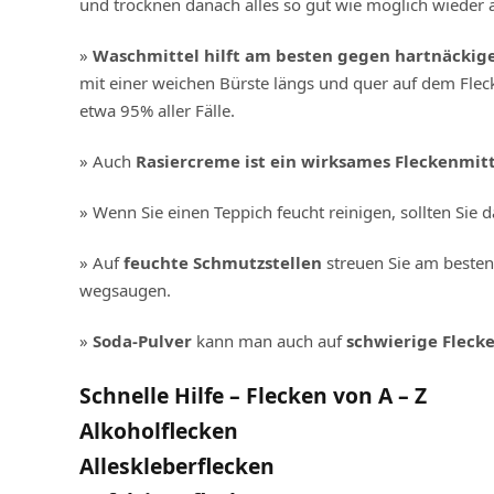
und trocknen danach alles so gut wie möglich wieder a
»
Waschmittel hilft am besten gegen hartnäckig
mit einer weichen Bürste längs und quer auf dem Fleck
etwa 95% aller Fälle.
» Auch
Rasiercreme ist ein wirksames Fleckenmit
» Wenn Sie einen Teppich feucht reinigen, sollten Sie
» Auf
feuchte Schmutzstellen
streuen Sie am beste
wegsaugen.
»
Soda-Pulver
kann man auch auf
schwierige Fleck
Schnelle Hilfe – Flecken von A – Z
Alkoholflecken
Alleskleberflecken