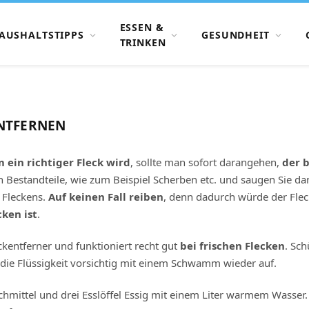
ESSEN &
AUSHALTSTIPPS
GESUNDHEIT
TRINKEN
NTFERNEN
ein richtiger Fleck wird
, sollte man sofort darangehen,
der b
en Bestandteile, wie zum Beispiel Scherben etc. und saugen Sie d
 Fleckens.
Auf keinen Fall reiben
, denn dadurch würde der Fle
cken ist
.
eckentferner und funktioniert recht gut
bei frischen Flecken
. Sch
die Flüssigkeit vorsichtig mit einem Schwamm wieder auf.
chmittel und drei Esslöffel Essig mit einem Liter warmem Wasser.