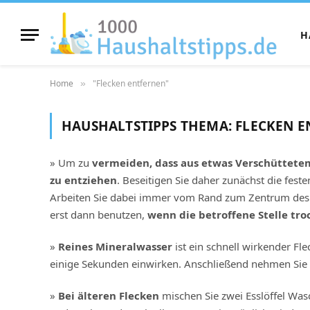
H
Home
"Flecken entfernen"
»
HAUSHALTSTIPPS THEMA:
FLECKEN E
» Um zu
vermeiden, dass aus etwas Verschüttetem 
zu entziehen
. Beseitigen Sie daher zunächst die fest
Arbeiten Sie dabei immer vom Rand zum Zentrum des
erst dann benutzen,
wenn die betroffene Stelle tro
»
Reines Mineralwasser
ist ein schnell wirkender Fl
einige Sekunden einwirken. Anschließend nehmen Sie 
»
Bei älteren Flecken
mischen Sie zwei Esslöffel Was